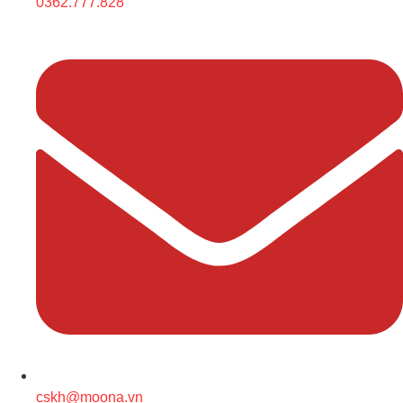
0362.777.828
cskh@moona.vn